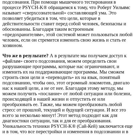
подсознания. При помощи мышечного тестирования в
процессе PSYCH-K® обращаемся к тому, что Роберт Уильямс
называет «сверхсознательной» составляющей ума. Это
позволяет убедиться в том, что цели, которые в
действительности ставит перед собой человек, безопасны и
обоснованны. Благодаря таким встроенным
«предохранителям», этой системой может пользоваться любой
человек, если он стремится изменить свою жизнь и стать ее
хозяином.
Что же в результате?
А в результате мы получаем доступ к
«файлам» своего подсознания, можем определить свои
разрушающие программы, которые нас ограничивают, и
изменить их на поддерживающие программы. Мы сможем
строить свои цели и «переводить» их на язык, понятный
подсознанию, чтобы оно, этот огромный локомотив, двигало
нас к нашей цели, а не от нее. Благодаря этому методу, мы
можем получить «послание» от любой ситуации или болезни,
происходящей в нашей жизни и отпустить ее или
преобразовать ее. Также, мы можем преобразовать любой
стресс от прошлой, текущей и будущей ситуации. И все это
всего за несколько минут! Этот метод подходит как для
диагностики ситуации, так и для ее преобразования.
Уникальность техники PSYCH-K® (Сай-Кей) заключается еще
и в том, что все перестройки и изменения в подсознании и в