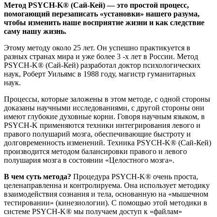
Метод PSYCH-K® (Сай-Кей) — это простой процесс,
помогающий перезаписать «установки» нашего разума,
чтобы изменить наше восприятие жизни и как следствие
саму нашу жизнь.
Этому методу около 25 лет. Он успешно практикуется в
разных странах мира и уже более 3 -х лет в России. Метод
PSYCH-K® (Сай-Кей) разработал доктор психологических
наук, Роберт Уильямс в 1988 году, магистр гуманитарных
наук.
Процессы, которые заложены в этом методе, с одной стороны
доказаны научными исследованиями, с другой стороны они
имеют глубокие духовные корни. Говоря научным языком, в
PSYCH-K применяются техники интегрирования левого и
правого полушарий мозга, обеспечивающие быстроту и
долговременность изменений. Техника PSYCH-K® (Сай-Кей)
производится методом балансировки правого и левого
полушария мозга в состоянии «Целостного мозга».
В чем суть метода?
Процедура PSYCH-K® очень проста,
целенаправленна и контролируема. Она использует методику
взаимодействия сознания и тела, основанную на «мышечном
тестировании» (кинезиологии). С помощью этой методики в
системе PSYCH-K® мы получаем доступ к «файлам»