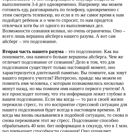
выполнением 3-4 дел одновременно. Например: мы можем
готовить еду, разговаривать по телефону, одновременно с
этим смотреть телевизор, но если в то же самое время к нам
подойдет ребенок и о чем-то спросит, то нам придется
отвлечься хотя бы от одного из выполняемых дел.
Возможности сознания велики, но очень ограничены. Оно –
всего лишь вершина айсберга нашего разума. А вот сам
айсберг – это подсознание.
Вторая часть нашего разума
– это подсознание. Как вы
понимаете, она намного больше вершины айсберга. Чем же
отличает подсознание от сознания? Дело в том, что для
подсознания существует только настоящий момент, оно
характеризуется длительной памятью. Вы помните, как зовут
вашего первого учителя? Интересно, правда: мы можем не
помнить имя человека, с которым познакомились несколько
минут назад, но мы помним имя нашего первого учителя! А
все происходит потому, что эта информация лежит глубоко в
вашем подсознании. Если мы когда — то раз в своей жизни
пережили стресс, то это восприятие стрессовой ситуации для
нашего подсознания будет всегда в настоящем времени. И
когда мы вновь оказываемся в подобной ситуации, то снова и
снова переживаем этот же стресс. Подсознание способно
обрабатывать 40 млн. бит информации в секунду, что в 1 млн.
раз превышает способности сознания! Оно управляет