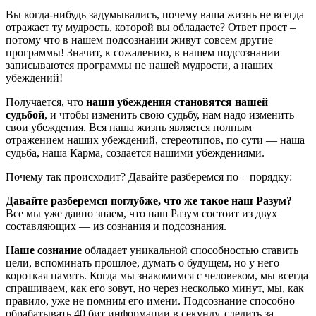
Вы когда-нибудь задумывались, почему ваша жизнь не всегда
отражает ту мудрость, которой вы обладаете? Ответ прост –
потому что в нашем подсознании живут совсем другие
программы! Значит, к сожалению, в нашем подсознании
записываются программы не нашей мудрости, а наших
убеждений!
Получается, что
наши убеждения становятся нашей
судьбой
, и чтобы изменить свою судьбу, нам надо изменить
свои убеждения. Вся наша жизнь является полным
отражением наших убеждений, стереотипов, по сути — наша
судьба, наша Карма, создается нашими убеждениями.
Почему так происходит? Давайте разберемся по – порядку:
Давайте разберемся поглубже, что же такое наш Разум?
Все мы уже давно знаем, что наш Разум состоит из двух
составляющих — из сознания и подсознания.
Наше сознание
обладает уникальной способностью ставить
цели, вспоминать прошлое, думать о будущем, но у него
короткая память. Когда мы знакомимся с человеком, мы всегда
спрашиваем, как его зовут, но через несколько минут, мы, как
правило, уже не помним его имени. Подсознание способно
обрабатывать 40 бит информации в секунду, следить за