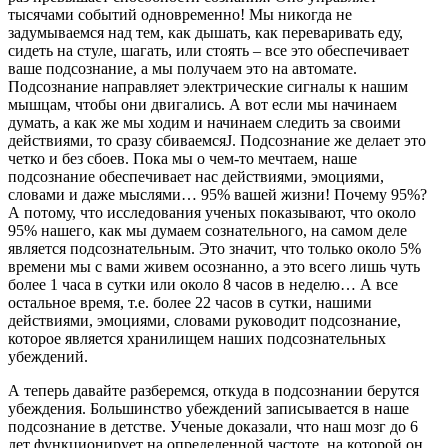
тысячами событий одновременно! Мы никогда не
задумываемся над тем, как дышать, как переваривать еду,
сидеть на стуле, шагать, или стоять – все это обеспечивает
ваше подсознание, а мы получаем это на автомате.
Подсознание направляет электрические сигналы к нашим
мышцам, чтобы они двигались. А вот если мы начинаем
думать, а как же мы ходим и начинаем следить за своими
действиями, то сразу сбиваемсяJ. Подсознание же делает это
четко и без сбоев. Пока мы о чем-то мечтаем, наше
подсознание обеспечивает нас действиями, эмоциями,
словами и даже мыслями… 95% вашей жизни! Почему 95%?
А потому, что исследования ученых показывают, что около
95% нашего, как мы думаем сознательного, на самом деле
является подсознательным. Это значит, что только около 5%
времени мы с вами живем осознанно, а это всего лишь чуть
более 1 часа в сутки или около 8 часов в неделю… А все
остальное время, т.е. более 22 часов в сутки, нашими
действиями, эмоциями, словами руководит подсознание,
которое является хранилищем наших подсознательных
убеждений.
А теперь давайте разберемся, откуда в подсознании берутся
убеждения. Большинство убеждений записывается в наше
подсознание в детстве. Ученые доказали, что наш мозг до 6
лет функционирует на определенной частоте, на которой он