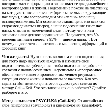
воспринимает информацию и записывает ее для дальнейшего
воспроизведения в жизни. Подсознание похоже на пластинку,
на которую записали «песни» (причем не мы, а окружающие
нас люди), а мы воспроизводим эти «песни» всю нашу
оставшуюся жизнь. Мы осознанно ставим цель, изо всех сил
стараемся двигаться вперед, а наше подсознание тянет нас
назад, отдаляя от намеченной цели, потому что, в нем
записано наше детское ограничение. Получается, что 5%
времени мы идем вперед, а 95% — тянемся назад… Вот
почему недостаточно позитивного мышления, аффирмаций и
хороших книг.
Что же делать?
Нужно стать хозяином своего подсознания,
для этого надо научиться находить и изменять свои
подсознательные убеждения, чтобы подсознание работало в
согласии с нашим сознанием! Переписывая «программное
обеспечение» нашего прошлого, мы меняем результаты,
ситуации своей жизни и повышаем ее качество. Как это
сделать? Вот именно для этого и существуют сеансы по
методу Сай – Кей. Что это такое и как оно работает? Давайте
разберем и это:
Метод называется PSYCH-K® (Сай-Кей)
. От английских
слов психология (psychology) и кинезиология (kinesiology).